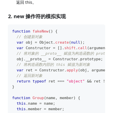
返回 this。
2. new 操作符的模拟实现
function
fakeNew
(
)
{
// 创建新对象
var
 obj 
=
Object
.
create
(
null
)
;
var
Constructor
=
[
]
.
shift
.
call
(
arguments
)
// 将对象的 __proto__ 赋值为构造函数的 prototy
  obj
.
__proto__
=
Constructor
.
prototype
;
// 将构造函数内部的 this 赋值为新对象
var
 ret 
=
Constructor
.
apply
(
obj
,
 arguments
// 返回新对象
return
typeof
 ret 
===
"object"
&&
 ret 
!==
}
function
Group
(
name
,
 member
)
{
this
.
name
=
 name
;
this
.
member
=
 member
;